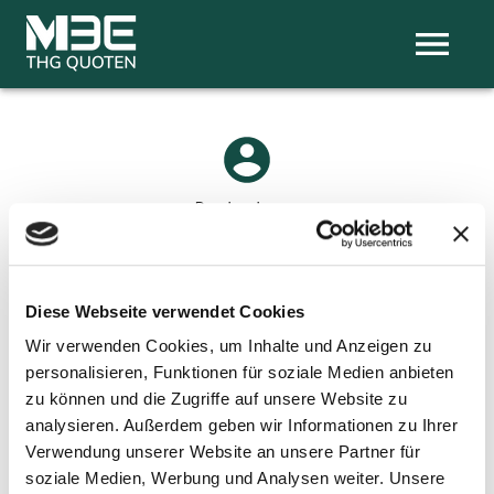
Registrieren
Hinweis
* Bitte achten Sie darauf, dass Ihr Anmeldename
und der Name auf der Zulassungsbescheinigung (Teil I)
Diese Webseite verwendet Cookies
übereinstimmen müssen!
Wir verwenden Cookies, um Inhalte und Anzeigen zu
Wählen Sie bitte, ob Sie sich als Privatperson oder als
personalisieren, Funktionen für soziale Medien anbieten
Unternehmen registrieren.
zu können und die Zugriffe auf unsere Website zu
analysieren. Außerdem geben wir Informationen zu Ihrer
PRIVATPERSON
Verwendung unserer Website an unsere Partner für
soziale Medien, Werbung und Analysen weiter. Unsere