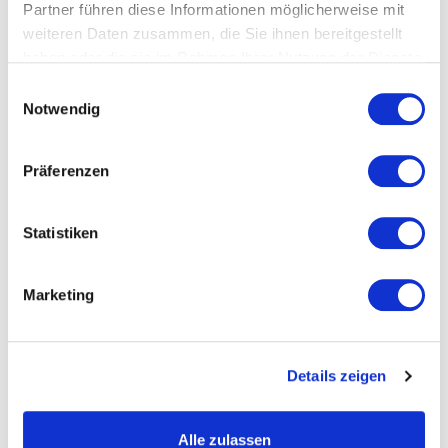
Partner führen diese Informationen möglicherweise mit
UNTERNEHMEN
weiteren Daten zusammen, die Sie ihnen bereitgestellt
haben oder die sie im Rahmen Ihrer Nutzung der Dienste
gesammelt haben.
Einwilligungsauswahl
Notwendig
Präferenzen
Statistiken
Marketing
Details zeigen
Alle zulassen