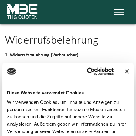
Widerrufsbelehrung
1. Widerrufsbelehrung (Verbraucher)
1.1. Sie haben das Recht, binnen vierzehn Tagen ohne Angabe
von Gründen diesen Vertrag zu widerrufen.
1.2. Die Widerrufsfrist beträgt vierzehn Tage ab dem Tag des
Diese Webseite verwendet Cookies
Vertragsschlusses.
Wir verwenden Cookies, um Inhalte und Anzeigen zu
personalisieren, Funktionen für soziale Medien anbieten
1.3. Um Ihr Widerrufsrecht auszuüben, müssen Sie M3E (M3E
zu können und die Zugriffe auf unsere Website zu
GmbH, Immanuelkirchstrasse 12, 10405 Berlin, 030 403672121,
analysieren. Außerdem geben wir Informationen zu Ihrer
info@m3e-gmbh.com mittels einer eindeutigen Erklärung (z. B.
Verwendung unserer Website an unsere Partner für
ein mit der Post versandter Brief, oder E-Mail) über Ihren