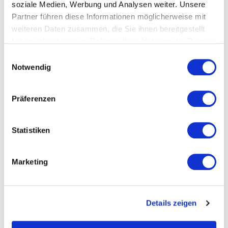
soziale Medien, Werbung und Analysen weiter. Unsere
Entschluss, diesen Vertrag zu widerrufen, informieren. Sie
Partner führen diese Informationen möglicherweise mit
können dafür das beigefügte Muster Widerrufsformular
weiteren Daten zusammen, die Sie ihnen bereitgestellt
verwenden, das jedoch nicht vorgeschrieben ist.
haben oder die sie im Rahmen Ihrer Nutzung der Dienste
gesammelt haben.
Einwilligungsauswahl
1.4. Zur Wahrung der Widerrufsfrist reicht es aus, dass Sie die
Notwendig
Mitteilung über die Ausübung des Widerrufsrechts vor Ablauf
der Widerrufsfrist absenden.
Präferenzen
WIDERRUFSFORMULAR HERUNTERLADEN
Statistiken
Marketing
Details zeigen